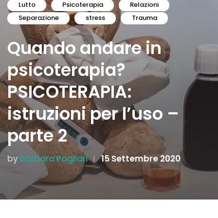
Lutto
Psicoterapia
Relazioni
Separazione
stress
Trauma
Quando andare in
psicoterapia?
PSICOTERAPIA:
istruzioni per l’uso –
parte 2
by
Barbara Pagliari
15 Settembre 2020