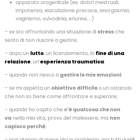
apparato urogenitale (es. dolori mestruali,
impotenza, eiaculazione precoce, anorgasmia,
vaginismo, vulvodinia, enuresi, …)
– se sto affrontando una situazione di
stress
che
sento di non riuscire a gestire;
– dopo un
lutto
, un licenziamento, la
fine di una
relazione
, un’
esperienza traumatica
;
– quando non riesco a
gestire le mie emozioni
;
– se mi aspetta un
obiettivo difficile
o un ostacolo
che non so bene come affrontare e superare;
– quando ho capito che
c’è qualcosa che non
va
nella mia vita, provo del malessere, ma
non
capisco perchè
;
– non ritengo di avere alcun problema, ma tutti quelli