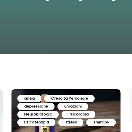
ansia
Crescita Personale
depressione
Emozioni
Neurobiologia
Psicologia
Psicoterapia
stress
Therapy