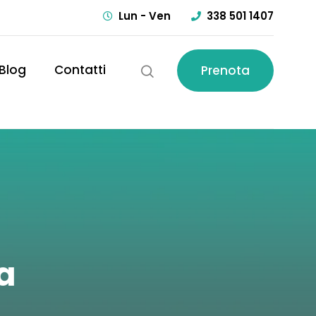
Lun - Ven
338 501 1407
Blog
Contatti
Prenota
a