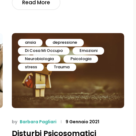
Read More
ansia
depressione
Di Cosa Mi Occupo
Emozioni
Neurobiologia
Psicologia
stress
Trauma
by
Barbara Pagliari
9 Gennaio 2021
Disturbi Psicosomatici