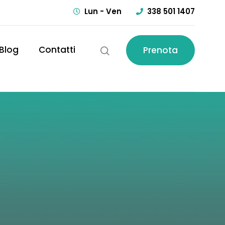
Lun - Ven
338 501 1407
Blog
Contatti
Prenota