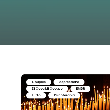
Couples
depressione
Di Cosa Mi Occupo
EMDR
Lutto
Psicoterapia