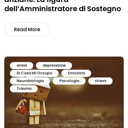
dell’Amministratore di Sostegno
Read More
ansia
depressione
Di Cosa Mi Occupo
Emozioni
Neurobiologia
Psicologia
stress
Trauma