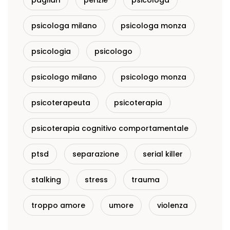
pagliari
perizie
psicologa
psicologa milano
psicologa monza
psicologia
psicologo
psicologo milano
psicologo monza
psicoterapeuta
psicoterapia
psicoterapia cognitivo comportamentale
ptsd
separazione
serial killer
stalking
stress
trauma
troppo amore
umore
violenza