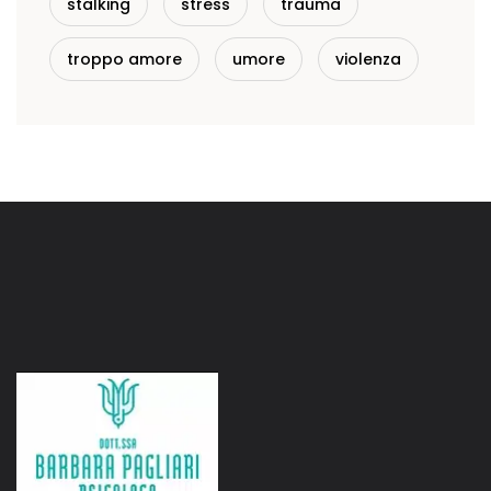
stalking
stress
trauma
troppo amore
umore
violenza