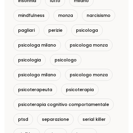
insonnia
lutto
milano
mindfulness
monza
narcisismo
pagliari
perizie
psicologa
psicologa milano
psicologa monza
psicologia
psicologo
psicologo milano
psicologo monza
psicoterapeuta
psicoterapia
psicoterapia cognitivo comportamentale
ptsd
separazione
serial killer